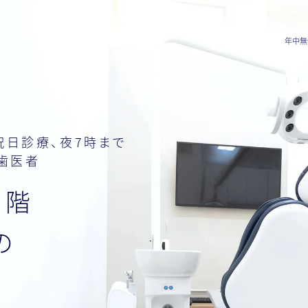
年中無休
祝日診療、夜7時まで
歯医者
1階
の