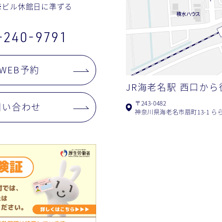
※ビル休館日に準ずる
-240-9791
WEB予約
JR海老名駅
西口から
〒243-0482
問い合わせ
神奈川県海老名市扇町13-1 ら