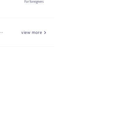
For foreigners
…
view more