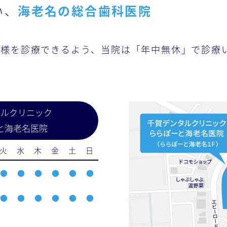
い、
海老名の総合歯科医院
者様を診療できるよう、当院は「年中無休」で診療
タルクリニック
と海老名医院
火
水
木
金
土
日
●
●
●
●
●
●
●
●
●
●
●
●