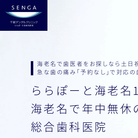
海老名で歯医者をお探しなら
土日
急な歯の痛み「予約なし」で対応の
ららぽーと海老名
海老名で年中無休
総合歯科医院