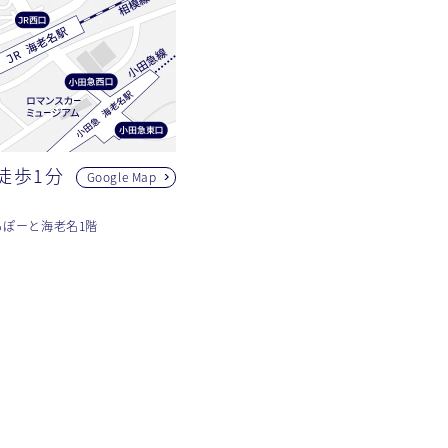
徒歩1分
Google Map
らぽーと海老名1階