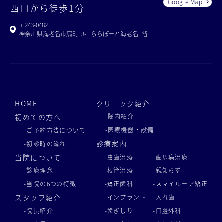
Google Map
西口から徒歩1分
〒243-0482
神奈川県海老名市扇町13-1 ららぽーと海老名1階
HOME
クリニック紹介
初めての方へ
-院内紹介
-医療機器・設備
-ご予約方法について
診療案内
-初診時の流れ
当院について
-虫歯治療
-歯周病治療
-診療理念
-根管治療
-親知らず
-当院の6つの特徴
-矯正歯科
-スマイルモア矯正
スタッフ紹介
-インプラント
-入れ歯
-院長紹介
-歯ぎしり
-口腔外科