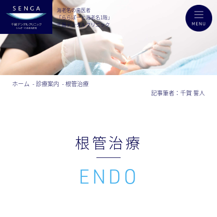
海老名の歯医者
「ららぽーと海老名1階」
千賀デンタルクリニック
ホーム
診療案内
根管治療
記事筆者：
千賀 誓人
根管治療